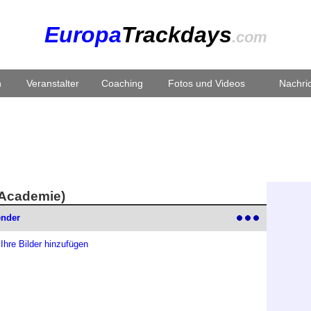
Europa
Trackdays
.com
n
Veranstalter
Coaching
Fotos und Videos
Nachric
e Academie)
ender
 Ihre Bilder hinzufügen